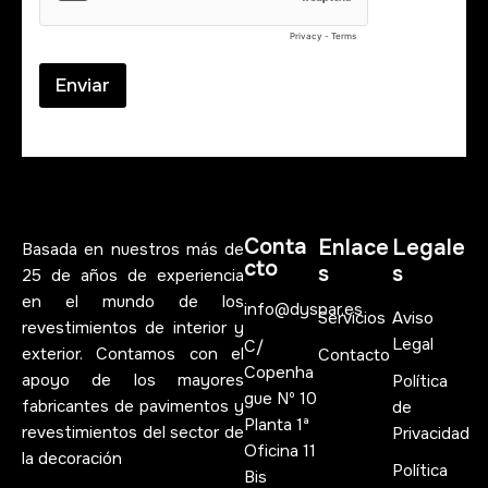
Enviar
Conta
Enlace
Legale
Basada en nuestros más de
cto
s
s
25 de años de experiencia
en el mundo de los
info@dyspar.es
Servicios
Aviso
revestimientos de interior y
Legal
C/
exterior. Contamos con el
Contacto
Copenha
apoyo de los mayores
Política
gue Nº 10
fabricantes de pavimentos y
de
Planta 1ª
revestimientos del sector de
Privacidad
Oficina 11
la decoración
Política
Bis