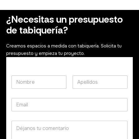
¿Necesitas un presupuesto
de tabiquería?
Creamos espacios a medida con tabiquería. Solicita tu
presupuesto y empieza tu proyecto.
N
o
m
First
Last
b
e
C
r
l
o
e
e
r
*
c
r
t
C
e
r
o
o
ó
m
e
n