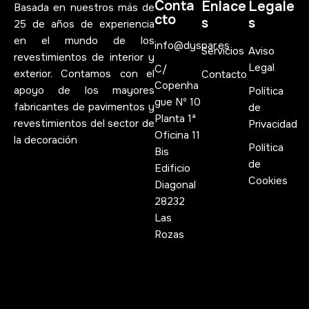
Conta
Enlace
Legale
Basada en nuestros más de
cto
s
s
25 de años de experiencia
en el mundo de los
info@dyspar.es
Servicios
Aviso
revestimientos de interior y
Legal
C/
exterior. Contamos con el
Contacto
Copenha
apoyo de los mayores
Política
gue Nº 10
fabricantes de pavimentos y
de
Planta 1ª
revestimientos del sector de
Privacidad
Oficina 11
la decoración
Política
Bis
de
Edificio
Cookies
Diagonal
28232
Las
Rozas